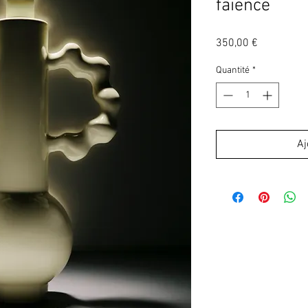
faïence
Prix
350,00 €
Quantité
*
Aj