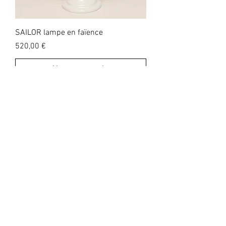
SAILOR lampe en faïence
Prix
520,00 €
Ajouter au panier
SAILOR vase en faïence