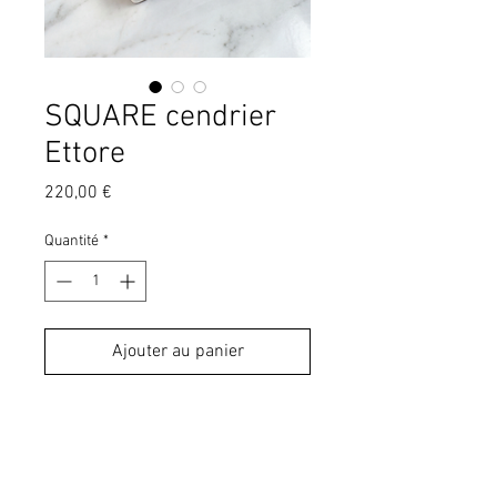
SQUARE cendrier
Ettore
Prix
220,00 €
Quantité
*
Ajouter au panier
Cendrier en faïence, peint à la main
et émaillé.
Partie centrale amovible.