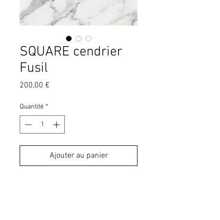
SQUARE cendrier
Fusil
Prix
200,00 €
Quantité
*
Ajouter au panier
Cendrier en faïence, émail satiné
noir.
Partie centrale amovible.