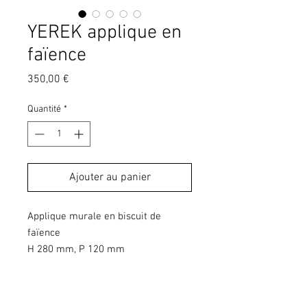
YEREK applique en
faïence
Prix
350,00 €
Quantité
*
Ajouter au panier
Applique murale en biscuit de
faïence
H 280 mm, P 120 mm
L'applique Yerek est fournie sans
système électrique, elle est conçue